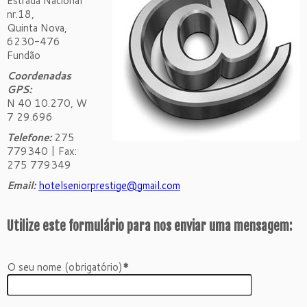
Estrada Nacional
nr.18,
Quinta Nova,
6230-476
Fundão
Coordenadas
GPS:
N 40 10.270, W
7 29.696
Telefone:
275
779340 | Fax:
275 779349
Email:
hotelseniorprestige@gmail.com
Utilize este formulário para nos enviar uma mensagem:
O seu nome (obrigatório)
*