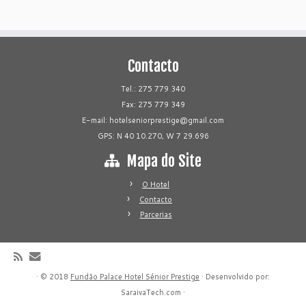
Contacto
Tel.: 275 779 340
Fax: 275 779 349
E-mail:
hotelseniorprestige@gmail.com
GPS: N 40 10.270, W 7 29.696
Mapa do Site
O Hotel
Contacto
Parcerias
·
© 2018
Fundão Palace Hotel Sénior Prestige
·
Desenvolvido por:
SaraivaTech.com
·