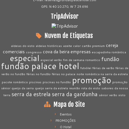
E-mail:
reservas@fundaopalacehotel.com
GPS: N 40 10.270, W 7 29.696
TripAdvisor
Nuvem de Etiquetas
cereja
aldeias do xisto
aldeias históricas
azeite
calor
cartão premium
comerciais
cova da beira
empresas
congresso
escapadinha romântica
especial
fundão
especial verão
fim de semana romantico
fundão palace hotel
futvólei
férias de verão
férias de
verão no fundão
férias no fundão
férias no palace
noite romântica na serra da estrela
promoção
pacote romântico
piscinas
piscinas no fundão
promoção
sénior
queijo da serra
queijo serra da estrela
reunião
rota do xisto
sabores da nossa
serra da estrela
serra da gardunha
terra
sénior
verão
xisto
Mapa do Site
Eventos
PROMOÇÕES
O Hotel