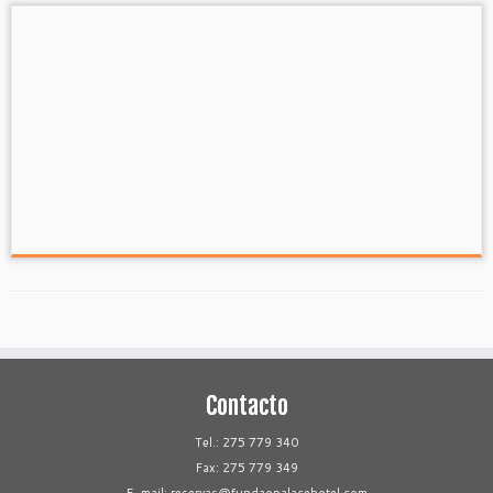
Serra da Gardunha
A Serra da Gardunha (Beira Baixa-Portugal)
localiza-se na zona ocidental do Sistema Central
Ibérico, fazendo a divisória entre […]
Contacto
Tel.: 275 779 340
Fax: 275 779 349