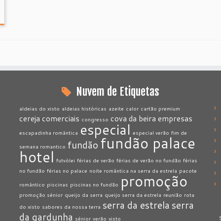
Nuvem de Etiquetas
aldeias do xisto
aldeias históricas
azeite
calor
cartão premium
cereja
comerciais
cova da beira
empresas
congresso
especial
escapadinha romântica
especial verão
fim de
fundão palace
fundão
semana romantico
hotel
futvólei
férias de verão
férias de verão no fundão
férias
no fundão
férias no palace
noite romântica na serra da estrela
pacote
promoção
romântico
piscinas
piscinas no fundão
promoção sénior
queijo da serra
queijo serra da estrela
reunião
rota
serra da estrela
serra
do xisto
sabores da nossa terra
da gardunha
sénior
verão
xisto