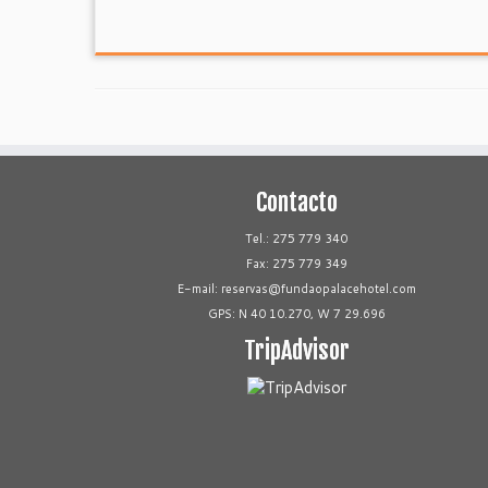
Contacto
Tel.: 275 779 340
Fax: 275 779 349
E-mail:
reservas@fundaopalacehotel.com
GPS: N 40 10.270, W 7 29.696
TripAdvisor