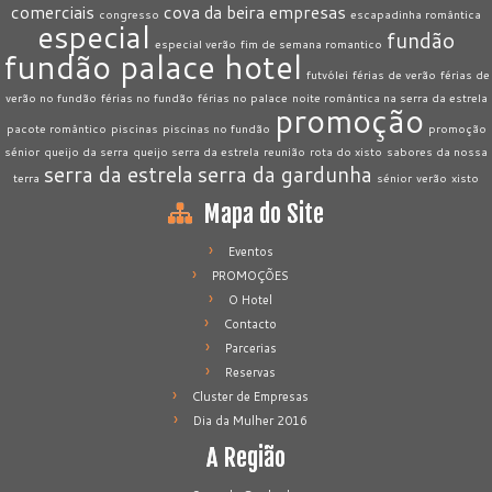
comerciais
cova da beira
empresas
congresso
escapadinha romântica
especial
fundão
especial verão
fim de semana romantico
fundão palace hotel
futvólei
férias de verão
férias de
verão no fundão
férias no fundão
férias no palace
noite romântica na serra da estrela
promoção
pacote romântico
piscinas
piscinas no fundão
promoção
sénior
queijo da serra
queijo serra da estrela
reunião
rota do xisto
sabores da nossa
serra da estrela
serra da gardunha
terra
sénior
verão
xisto
Mapa do Site
Eventos
PROMOÇÕES
O Hotel
Contacto
Parcerias
Reservas
Cluster de Empresas
Dia da Mulher 2016
A Região