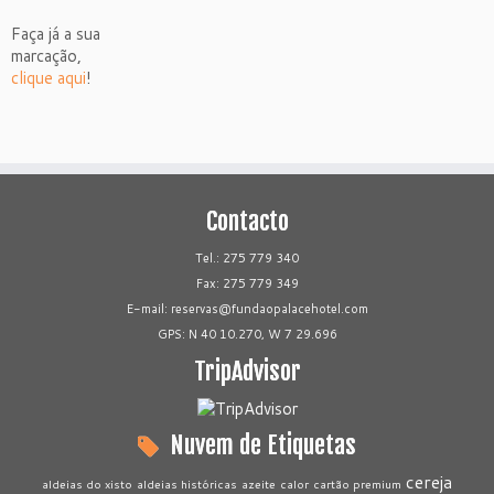
Faça já a sua
marcação,
clique aqui
!
Contacto
Tel.: 275 779 340
Fax: 275 779 349
E-mail:
reservas@fundaopalacehotel.com
GPS: N 40 10.270, W 7 29.696
TripAdvisor
Nuvem de Etiquetas
cereja
aldeias do xisto
aldeias históricas
azeite
calor
cartão premium